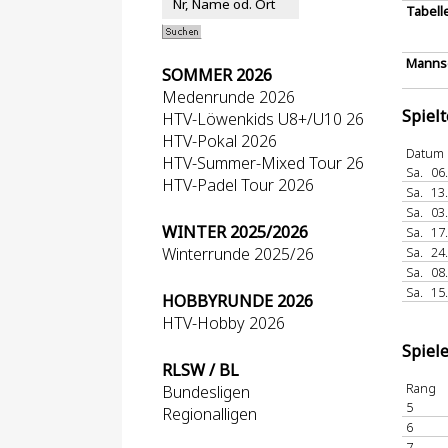
Tabell
Mannsc
SOMMER 2026
Medenrunde 2026
Spiel
HTV-Löwenkids U8+/U10 26
HTV-Pokal 2026
Datum
HTV-Summer-Mixed Tour 26
Sa.
06
HTV-Padel Tour 2026
Sa.
13
Sa.
03
WINTER 2025/2026
Sa.
17
Winterrunde 2025/26
Sa.
24
Sa.
08
Sa.
15
HOBBYRUNDE 2026
HTV-Hobby 2026
Spiel
RLSW / BL
Rang
Bundesligen
5
Regionalligen
6
7