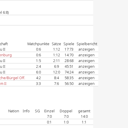
l 6:8)
chaft
Matchpunkte
Sätze
Spiele
Spielbericht
 II
0:6
1:12
17:73
anzeigen
enburg
0:6
1:12
14:70
anzeigen
 II
1:5
2:11
28:68
anzeigen
 II
2:4
6:9
45:51
anzeigen
 II
6:0
12:0
74:24
anzeigen
che/Bürgel Off.
4:2
8:4
58:35
anzeigen
m II
3:3
7:6
56:50
anzeigen
Nation
Info
SG
Einzel
Doppel
gesamt
7:0
7:0
14:0
0:1
1:0
1:1
-
-
-