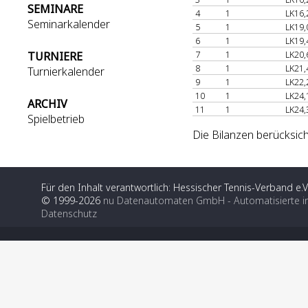
SEMINARE
4
1
LK16,
Seminarkalender
5
1
LK19,
6
1
LK19,
7
1
LK20,
TURNIERE
8
1
LK21,
Turnierkalender
9
1
LK22,
10
1
LK24,
ARCHIV
11
1
LK24,
Spielbetrieb
Die Bilanzen berücksich
Für den Inhalt verantwortlich: Hessischer Tennis-Verband e.V
© 1999-2026
nu Datenautomaten GmbH - Automatisierte i
Datenschutz