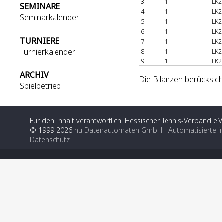
3
1
LK2
SEMINARE
4
1
LK2
Seminarkalender
5
1
LK2
6
1
LK2
TURNIERE
7
1
LK2
Turnierkalender
8
1
LK2
9
1
LK2
ARCHIV
Die Bilanzen berücksic
Spielbetrieb
Für den Inhalt verantwortlich: Hessischer Tennis-Verband e.V
© 1999-2026
nu Datenautomaten GmbH - Automatisierte i
Datenschutz