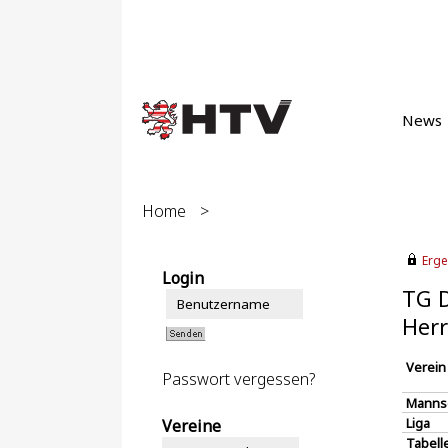
News
Home
>
Erge
Login
TG D
Herr
Verein
Passwort vergessen?
Manns
Liga
Vereine
Tabell