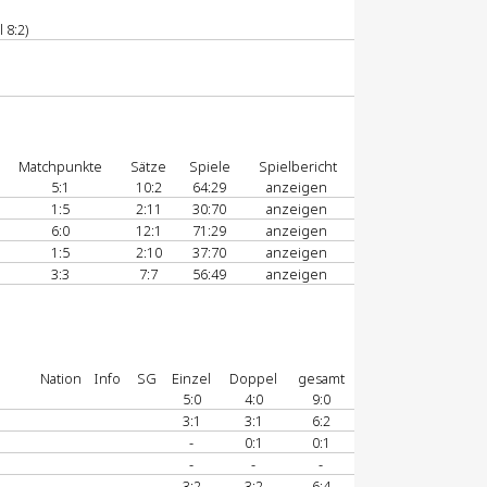
 8:2)
Matchpunkte
Sätze
Spiele
Spielbericht
5:1
10:2
64:29
anzeigen
1:5
2:11
30:70
anzeigen
6:0
12:1
71:29
anzeigen
1:5
2:10
37:70
anzeigen
3:3
7:7
56:49
anzeigen
Nation
Info
SG
Einzel
Doppel
gesamt
5:0
4:0
9:0
3:1
3:1
6:2
-
0:1
0:1
-
-
-
3:2
3:2
6:4