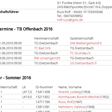
9:1 Punkte (Heim 5:1, Gast 4:0)
24:6 Matchpunkte (Einzel 16:4, Doppel
haftsführer
Russ Rolf - Mobil: 01726330046
Tel.: 06074309852
rolf.russ@gmx.de
termine - TB Offenbach 2016
Heimmannschaft
Gastmannschaft
1.05.2016 09:00
TG Dietzenbach
GW Biebergemünd II
4.06.2016 09:00
TC Bad Orb
TG Dietzenbach
1.06.2016 09:00
TG Dietzenbach
TC Gründau II
8.06.2016 09:00
RW Linsengericht
TG Dietzenbach
5.06.2016 09:00
TG Dietzenbach
SG Dietzenbach II
er - Sommer 2016
Mannschaft
LK
ID-Nummer
Name, Vorname
1
LK17,0
15411458
Knecht, Ludwig
(1954)
1
LK19,0
15211832
Kornhauser, Burech-Mechel
(1952)
1
-
14711766
Russ, Rolf
(1947)
1
-
13811091
Nehrkorn, Helmut
(1938)
1
-
14811495
Seegers, Harald
(1948)