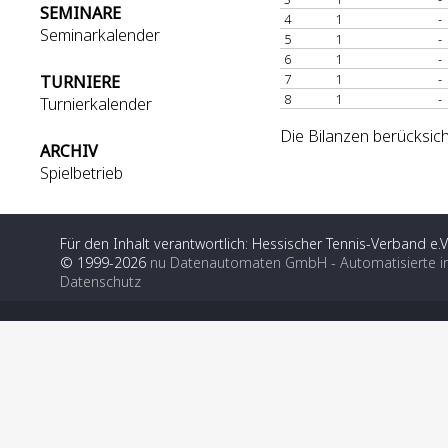
SEMINARE
4
1
-
Seminarkalender
5
1
-
6
1
-
7
1
-
TURNIERE
8
1
-
Turnierkalender
Die Bilanzen berücksich
ARCHIV
Spielbetrieb
Für den Inhalt verantwortlich: Hessischer Tennis-Verband e.V
© 1999-2026
nu Datenautomaten GmbH - Automatisierte i
Datenschutz