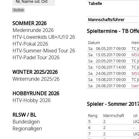
Tabelle
Mannschaftsführer
SOMMER 2026
Medenrunde 2026
Spieltermine - TB Off
HTV-Löwenkids U8+/U10 26
Datum
Hei
HTV-Pokal 2026
Sa.
06.05.2017 09:00
TC 
HTV-Summer-Mixed Tour 26
Sa.
13.05.2017 09:00
MSG
HTV-Padel Tour 2026
Sa.
20.05.2017 09:00
TC 
Sa.
10.06.2017 14:00
TC 
WINTER 2025/2026
Sa.
24.06.2017 09:00
MSG
Winterrunde 2025/26
Sa.
19.08.2017 09:00
TC 
Sa.
26.08.2017 09:00
Ise
HOBBYRUNDE 2026
HTV-Hobby 2026
Spieler - Sommer 201
RLSW / BL
Rang
Mannschaft
LK
Bundesligen
5
2
LK
6
2
-
Regionalligen
7
2
LK