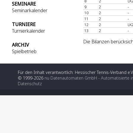
8
2
LK
SEMINARE
9
2
-
Seminarkalender
10
2
-
11
2
-
TURNIERE
12
2
LK
Turnierkalender
13
2
-
Die Bilanzen berücksich
ARCHIV
Spielbetrieb
Für den Inhalt verantwortlich: Hessischer Tennis-Verband e.V
© 1999-2026
nu Datenautomaten GmbH - Automatisierte i
Datenschutz