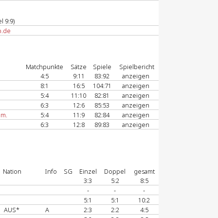
l 9:9)
b.de
Matchpunkte
Sätze
Spiele
Spielbericht
4:5
9:11
83:92
anzeigen
8:1
16:5
104:71
anzeigen
5:4
11:10
82:81
anzeigen
6:3
12:6
85:53
anzeigen
mm.
5:4
11:9
82:84
anzeigen
6:3
12:8
89:83
anzeigen
Nation
Info
SG
Einzel
Doppel
gesamt
3:3
5:2
8:5
-
-
-
5:1
5:1
10:2
AUS*
A
2:3
2:2
4:5