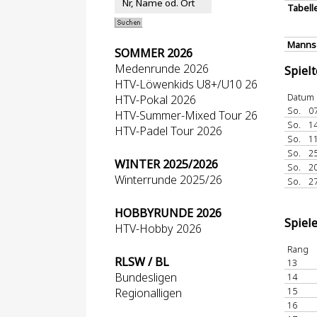
Tabell
Mannsc
SOMMER 2026
Medenrunde 2026
Spiel
HTV-Löwenkids U8+/U10 26
Datum
HTV-Pokal 2026
So.
07
HTV-Summer-Mixed Tour 26
So.
14
HTV-Padel Tour 2026
So.
11
So.
25
WINTER 2025/2026
So.
20
Winterrunde 2025/26
So.
27
HOBBYRUNDE 2026
Spiel
HTV-Hobby 2026
Rang
RLSW / BL
13
Bundesligen
14
15
Regionalligen
16