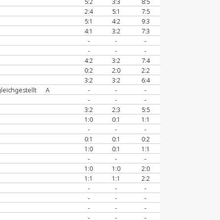
5:2
3:3
8:5
2:4
5:1
7:5
5:1
4:2
9:3
4:1
3:2
7:3
-
-
-
-
-
-
4:2
3:2
7:4
0:2
2:0
2:2
3:2
3:2
6:4
gleichgestellt
A
-
-
-
-
-
-
3:2
2:3
5:5
1:0
0:1
1:1
-
-
-
0:1
0:1
0:2
1:0
0:1
1:1
-
-
-
1:0
1:0
2:0
1:1
1:1
2:2
-
-
-
-
-
-
-
-
-
-
-
-