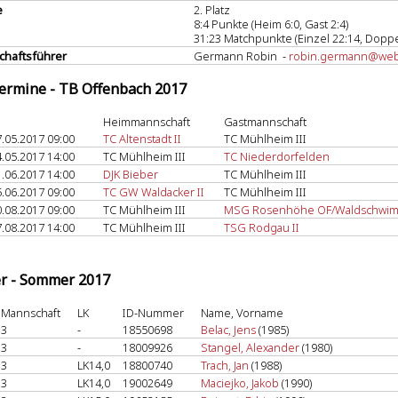
e
2. Platz
8:4 Punkte (Heim 6:0, Gast 2:4)
31:23 Matchpunkte (Einzel 22:14, Doppe
haftsführer
Germann Robin -
robin.germann@we
termine - TB Offenbach 2017
Heimmannschaft
Gastmannschaft
.05.2017 09:00
TC Altenstadt II
TC Mühlheim III
.05.2017 14:00
TC Mühlheim III
TC Niederdorfelden
.06.2017 14:00
DJK Bieber
TC Mühlheim III
.06.2017 09:00
TC GW Waldacker II
TC Mühlheim III
.08.2017 09:00
TC Mühlheim III
MSG Rosenhöhe OF/Waldschwi
.08.2017 14:00
TC Mühlheim III
TSG Rodgau II
er - Sommer 2017
Mannschaft
LK
ID-Nummer
Name, Vorname
3
-
18550698
Belac, Jens
(1985)
3
-
18009926
Stangel, Alexander
(1980)
3
LK14,0
18800740
Trach, Jan
(1988)
3
LK14,0
19002649
Maciejko, Jakob
(1990)