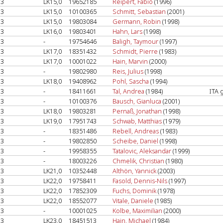
3
LK15,0
19652185
Reipert, Fabio
(1996)
3
LK15,0
10100365
Schmitt, Sebastian
(2001)
3
LK15,0
19803084
Germann, Robin
(1998)
3
LK16,0
19803401
Hahn, Lars
(1998)
3
-
19754646
Baligh, Taymour
(1997)
3
LK17,0
18351432
Schmidt, Pierre
(1983)
3
LK17,0
10001022
Hain, Marvin
(2000)
3
-
19802980
Reis, Julius
(1998)
3
LK18,0
19408962
Pohl, Sascha
(1994)
3
-
18411661
Tal, Andrea
(1984)
ITA 
3
-
10100376
Bausch, Gianluca
(2001)
3
LK18,0
19803281
Pernaß, Jonathan
(1998)
3
LK19,0
17951743
Schwab, Matthias
(1979)
3
-
18351486
Rebell, Andreas
(1983)
3
-
19802850
Scheibe, Daniel
(1998)
3
-
19958355
Tatalovic, Aleksandar
(1999)
3
-
18003226
Chmelik, Christian
(1980)
3
LK21,0
10352448
Althön, Yannick
(2003)
3
LK22,0
19758411
Fasold, Dennis-Nils
(1997)
3
LK22,0
17852309
Fuchs, Dominik
(1978)
3
LK22,0
18552077
Vitale, Daniele
(1985)
3
-
10001025
Kolbe, Maximilian
(2000)
3
LK23,0
18451513
Hain, Michael
(1984)