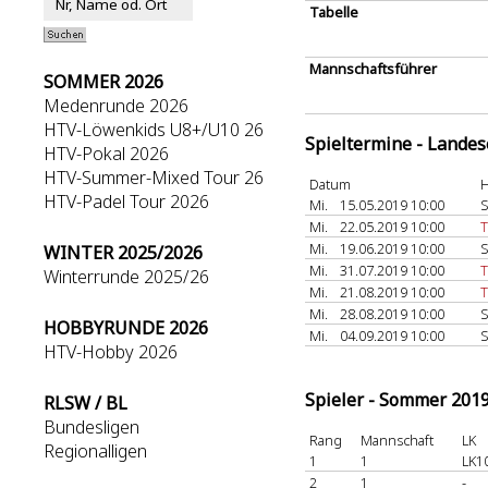
Tabelle
Mannschaftsführer
SOMMER 2026
Medenrunde 2026
HTV-Löwenkids U8+/U10 26
Spieltermine - Lande
HTV-Pokal 2026
HTV-Summer-Mixed Tour 26
Datum
H
HTV-Padel Tour 2026
Mi.
15.05.2019 10:00
Mi.
22.05.2019 10:00
T
Mi.
19.06.2019 10:00
WINTER 2025/2026
Mi.
31.07.2019 10:00
Winterrunde 2025/26
Mi.
21.08.2019 10:00
T
Mi.
28.08.2019 10:00
HOBBYRUNDE 2026
Mi.
04.09.2019 10:00
HTV-Hobby 2026
Spieler - Sommer 201
RLSW / BL
Bundesligen
Rang
Mannschaft
LK
Regionalligen
1
1
LK1
2
1
-