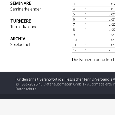
SEMINARE
3
1
LK1
Seminarkalender
4
1
LK1
5
1
LK2
6
1
LK2
TURNIERE
7
1
LK2
Turnierkalender
8
1
LK2
9
1
LK2
ARCHIV
10
1
LK2
Spielbetrieb
11
1
LK2
12
1
-
Die Bilanzen berücksich
Für den Inhalt verantwortlich: Hessischer Tennis-Verband e.V
© 1999-2026
nu Datenautomaten GmbH - Automatisierte i
Datenschutz