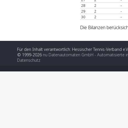
28
2
-
29
2
-
30
2
-
Die Bilanzen berücksich
Für den Inhalt verantwortlich: Hessischer Tennis-Verband e.V
© 1999-2026
nu Datenautomaten GmbH - Automatisierte i
Datenschutz