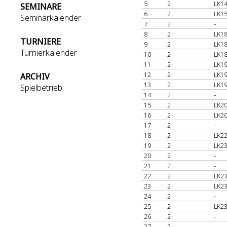
5
2
LK14
SEMINARE
6
2
LK15
Seminarkalender
7
2
-
8
2
LK18
TURNIERE
9
2
LK18
Turnierkalender
10
2
LK18
11
2
LK19
12
2
LK19
ARCHIV
13
2
LK19
Spielbetrieb
14
2
-
15
2
LK20
16
2
LK20
17
2
-
18
2
LK22
19
2
LK23
20
2
-
21
2
-
22
2
LK23
23
2
LK23
24
2
-
25
2
LK23
26
2
-
27
2
-