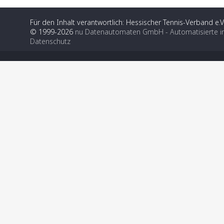
Für den Inhalt verantwortlich: Hessischer Tennis-Verband e.V
© 1999-2026
nu Datenautomaten GmbH - Automatisierte i
Datenschutz