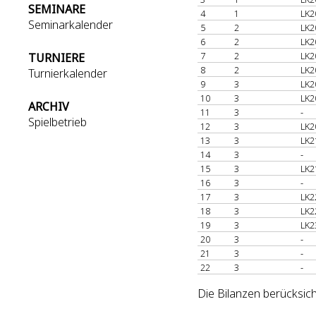
SEMINARE
4
1
LK2
Seminarkalender
5
2
LK2
6
2
LK2
7
2
LK2
TURNIERE
8
2
LK2
Turnierkalender
9
3
LK2
10
3
LK2
ARCHIV
11
3
-
Spielbetrieb
12
3
LK2
13
3
LK2
14
3
-
15
3
LK2
16
3
-
17
3
LK2
18
3
LK2
19
3
LK2
20
3
-
21
3
-
22
3
-
Die Bilanzen berücksich