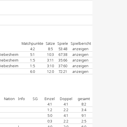
Matchpunkte
Sätze
Spiele
Spielbericht
4:2
8:5
53:48
anzeigen
Biebesheim
5:1
10:3
67:38
anzeigen
Biebesheim
1:5
3:11
35:66
anzeigen
Biebesheim
1:5
3:10
37:60
anzeigen
6:0
12:0
72:21
anzeigen
Nation
Info
SG
Einzel
Doppel
gesamt
4:1
4:1
8:2
1:2
2:2
3:4
5:0
4:1
9:1
0:3
2:2
2:5
J
4:0
2:0
6:0