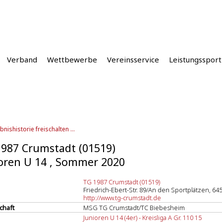
Verband
Wettbewerbe
Vereinsservice
Leistungssport
bnishistorie freischalten ...
987 Crumstadt (01519)
oren U 14 , Sommer 2020
TG 1987 Crumstadt (01519)
Friedrich-Ebert-Str. 89/An den Sportplätzen, 64
http://www.tg-crumstadt.de
chaft
MSG TG Crumstadt/TC Biebesheim
Junioren U 14 (4er) - Kreisliga A Gr. 110 15