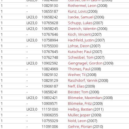
1
-
10829130
Rothermel, Leon
(2008)
1
-
10655187
Kunz, Lovis
(2006)
1
LK23,0
10658242
Isecke, Samuel
(2006)
1
LK23,0
10765628
Schupp, Lukas
(2007)
1
LK23,0
10658245
Dietrich, Valentin
(2006)
1
-
10767646
Koch, Vincent
(2007)
1
LK23,0
10758994
Hachfeld, Justin
(2007)
1
-
10755330
Lohse, Deon
(2007)
1
-
10767645
Kutscher, Paul
(2007)
1
-
10762748
Schwöbel, Tom
(2007)
1
LK23,0
10902592
Gengnagel, Gordon
(2009)
1
-
10824969
Thomas, Paul
(2008)
1
-
10829132
Weiher, Til
(2008)
1
-
10829129
Raschdorf, Yannik
(2008)
1
-
10906187
Neff, Elias
(2009)
1
-
10658241
Beister, Tom
(2006)
1
LK23,0
10832421
Blömeke, Maximilian
(2008)
1
-
10909571
Blömeke, Fritz
(2009)
1
LK23,0
11151030
Helbig, Bastian
(2011)
1
-
10906355
Müller, Jasper
(2009)
1
-
10755329
Nold, Leon
(2007)
1
-
11091006
Gehre, Florian
(2010)