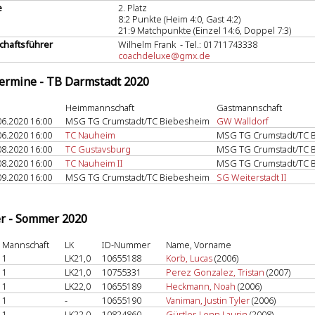
e
2. Platz
8:2 Punkte (Heim 4:0, Gast 4:2)
21:9 Matchpunkte (Einzel 14:6, Doppel 7:3)
haftsführer
Wilhelm Frank - Tel.: 01711743338
coachdeluxe@gmx.de
termine - TB Darmstadt 2020
Heimmannschaft
Gastmannschaft
06.2020 16:00
MSG TG Crumstadt/TC Biebesheim
GW Walldorf
06.2020 16:00
TC Nauheim
MSG TG Crumstadt/TC 
08.2020 16:00
TC Gustavsburg
MSG TG Crumstadt/TC 
08.2020 16:00
TC Nauheim II
MSG TG Crumstadt/TC 
09.2020 16:00
MSG TG Crumstadt/TC Biebesheim
SG Weiterstadt II
er - Sommer 2020
Mannschaft
LK
ID-Nummer
Name, Vorname
1
LK21,0
10655188
Korb, Lucas
(2006)
1
LK21,0
10755331
Perez Gonzalez, Tristan
(2007)
1
LK22,0
10655189
Heckmann, Noah
(2006)
1
-
10655190
Vaniman, Justin Tyler
(2006)
1
LK22,0
10824860
Gürtler, Lenn Laurin
(2008)