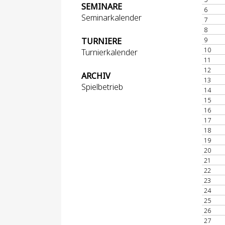
SEMINARE
6
Seminarkalender
7
8
9
TURNIERE
10
Turnierkalender
11
12
ARCHIV
13
Spielbetrieb
14
15
16
17
18
19
20
21
22
23
24
25
26
27