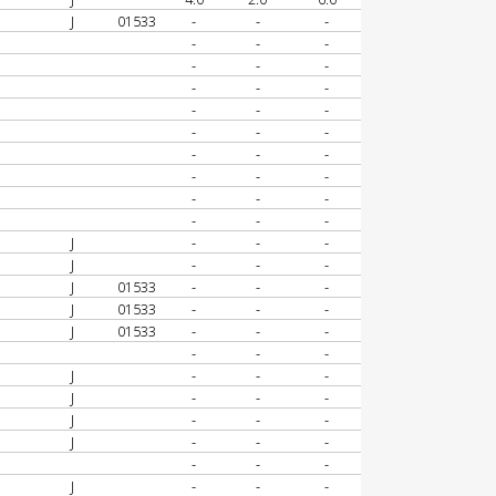
J
01533
-
-
-
-
-
-
-
-
-
-
-
-
-
-
-
-
-
-
-
-
-
-
-
-
-
-
-
-
-
-
J
-
-
-
J
-
-
-
J
01533
-
-
-
J
01533
-
-
-
J
01533
-
-
-
-
-
-
J
-
-
-
J
-
-
-
J
-
-
-
J
-
-
-
-
-
-
J
-
-
-