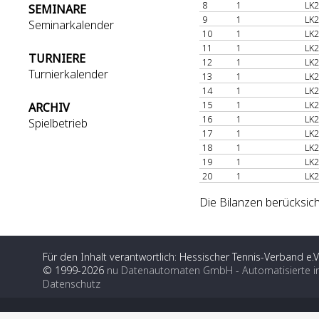
8
1
LK2
SEMINARE
9
1
LK2
Seminarkalender
10
1
LK2
11
1
LK2
TURNIERE
12
1
LK2
Turnierkalender
13
1
LK2
14
1
LK2
15
1
LK2
ARCHIV
16
1
LK2
Spielbetrieb
17
1
LK2
18
1
LK2
19
1
LK2
20
1
LK2
Die Bilanzen berücksich
Für den Inhalt verantwortlich: Hessischer Tennis-Verband e.V
© 1999-2026
nu Datenautomaten GmbH - Automatisierte i
Datenschutz