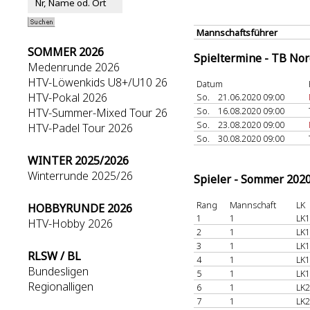
Mannschaftsführer
SOMMER 2026
Spieltermine - TB No
Medenrunde 2026
HTV-Löwenkids U8+/U10 26
Datum
HTV-Pokal 2026
So.
21.06.2020 09:00
So.
16.08.2020 09:00
HTV-Summer-Mixed Tour 26
So.
23.08.2020 09:00
HTV-Padel Tour 2026
So.
30.08.2020 09:00
WINTER 2025/2026
Winterrunde 2025/26
Spieler - Sommer 202
Rang
Mannschaft
LK
HOBBYRUNDE 2026
1
1
LK1
HTV-Hobby 2026
2
1
LK1
3
1
LK1
RLSW / BL
4
1
LK1
Bundesligen
5
1
LK1
Regionalligen
6
1
LK2
7
1
LK2