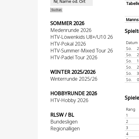
Tabell
Mannsc
SOMMER 2026
Medenrunde 2026
Spiel
HTV-Löwenkids U8+/U10 26
Datum
HTV-Pokal 2026
So.
2
HTV-Summer-Mixed Tour 26
So.
2
HTV-Padel Tour 2026
So.
1
So.
2
WINTER 2025/2026
So.
3
Winterrunde 2025/26
So.
0
HOBBYRUNDE 2026
Spiel
HTV-Hobby 2026
Rang
RLSW / BL
1
Bundesligen
2
3
Regionalligen
4