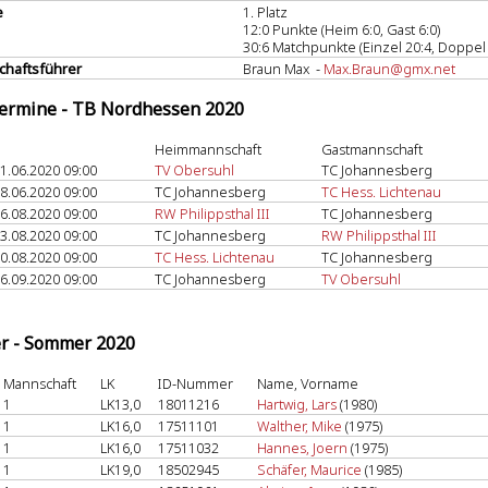
e
1. Platz
12:0 Punkte (Heim 6:0, Gast 6:0)
30:6 Matchpunkte (Einzel 20:4, Doppel 
haftsführer
Braun Max -
Max.Braun@gmx.net
termine - TB Nordhessen 2020
Heimmannschaft
Gastmannschaft
1.06.2020 09:00
TV Obersuhl
TC Johannesberg
8.06.2020 09:00
TC Johannesberg
TC Hess. Lichtenau
6.08.2020 09:00
RW Philippsthal III
TC Johannesberg
3.08.2020 09:00
TC Johannesberg
RW Philippsthal III
0.08.2020 09:00
TC Hess. Lichtenau
TC Johannesberg
6.09.2020 09:00
TC Johannesberg
TV Obersuhl
er - Sommer 2020
Mannschaft
LK
ID-Nummer
Name, Vorname
1
LK13,0
18011216
Hartwig, Lars
(1980)
1
LK16,0
17511101
Walther, Mike
(1975)
1
LK16,0
17511032
Hannes, Joern
(1975)
1
LK19,0
18502945
Schäfer, Maurice
(1985)