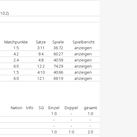
10:2)
Matchpunkte
Sätze
Spiele
Spielbericht
1:5
3:11
36:72
anzeigen
4:2
9:4
60:27
anzeigen
2:4
4:8
40:59
anzeigen
6:0
12:2
74:29
anzeigen
1:5
4:10
40:66
anzeigen
6:0
12:1
69:19
anzeigen
Nation
Info
SG
Einzel
Doppel
gesamt
1:0
-
1:0
-
-
-
-
-
-
1:0
1:0
2:0