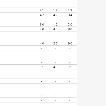
-
-
-
-
-
-
2:1
1:2
3:3
4:2
4:2
8:4
-
-
-
1:0
1:0
2:0
4:0
4:0
8:0
-
-
-
-
-
-
4:0
5:0
9:0
-
-
-
-
-
-
-
-
-
-
-
-
3:1
4:0
7:1
-
-
-
-
-
-
-
-
-
-
-
-
-
-
-
-
-
-
-
-
-
-
-
-