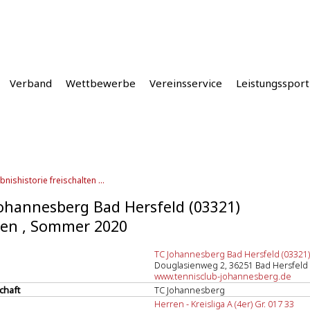
Verband
Wettbewerbe
Vereinsservice
Leistungssport
bnishistorie freischalten ...
ohannesberg Bad Hersfeld (03321)
en , Sommer 2020
TC Johannesberg Bad Hersfeld (03321)
Douglasienweg 2, 36251 Bad Hersfeld
www.tennisclub-johannesberg.de
chaft
TC Johannesberg
Herren - Kreisliga A (4er) Gr. 017 33