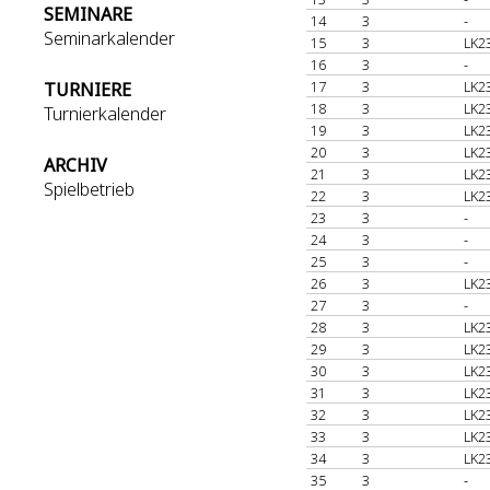
SEMINARE
14
3
-
Seminarkalender
15
3
LK2
16
3
-
17
3
LK2
TURNIERE
18
3
LK2
Turnierkalender
19
3
LK2
20
3
LK2
ARCHIV
21
3
LK2
Spielbetrieb
22
3
LK2
23
3
-
24
3
-
25
3
-
26
3
LK2
27
3
-
28
3
LK2
29
3
LK2
30
3
LK2
31
3
LK2
32
3
LK2
33
3
LK2
34
3
LK2
35
3
-