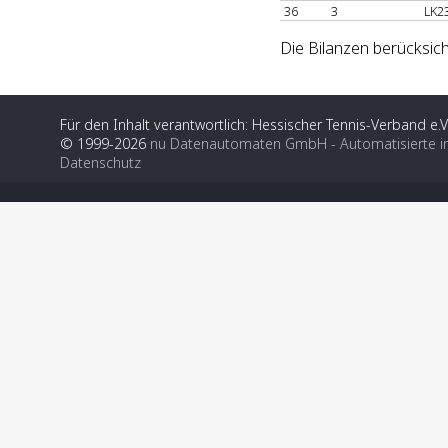
36
3
LK2
Die Bilanzen berücksich
Für den Inhalt verantwortlich: Hessischer Tennis-Verband e.V
© 1999-2026
nu Datenautomaten GmbH - Automatisierte i
Datenschutz