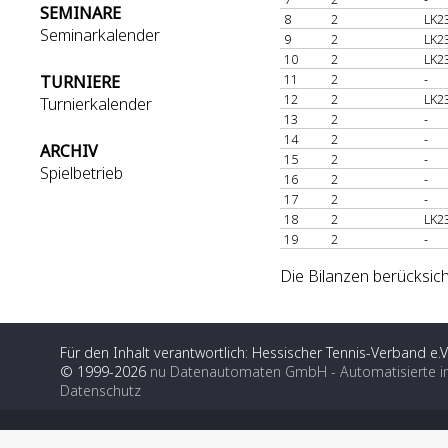
SEMINARE
8
2
LK2
Seminarkalender
9
2
LK2
10
2
LK2
11
2
-
TURNIERE
12
2
LK2
Turnierkalender
13
2
-
14
2
-
ARCHIV
15
2
-
Spielbetrieb
16
2
-
17
2
-
18
2
LK2
19
2
-
Die Bilanzen berücksich
Für den Inhalt verantwortlich: Hessischer Tennis-Verband e.V
© 1999-2026
nu Datenautomaten GmbH - Automatisierte i
Datenschutz