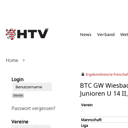
News
Verband
We
Home
>
Ergebnishistorie freischalt
Login
BTC GW Wiesbad
Junioren U 14 I
Verein
Passwort vergessen?
Mannschaft
Vereine
Liga