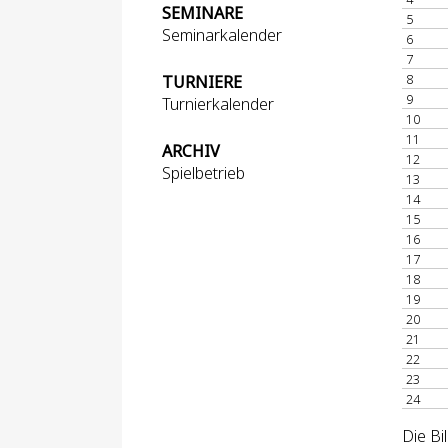
SEMINARE
5
Seminarkalender
6
7
8
TURNIERE
9
Turnierkalender
10
11
ARCHIV
12
Spielbetrieb
13
14
15
16
17
18
19
20
21
22
23
24
Die Bi