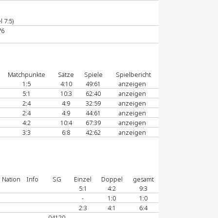
 7:5)
76
Matchpunkte
Sätze
Spiele
Spielbericht
1:5
4:10
49:61
anzeigen
5:1
10:3
62:40
anzeigen
2:4
4:9
32:59
anzeigen
2:4
4:9
44:61
anzeigen
4:2
10:4
67:39
anzeigen
3:3
6:8
42:62
anzeigen
Nation
Info
SG
Einzel
Doppel
gesamt
5:1
4:2
9:3
-
1:0
1:0
2:3
4:1
6:4
04120
-
-
-