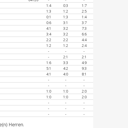
1:4
0:3
1:7
1:3
1:2
2:5
0:1
1:3
1:4
0:6
3:1
3:7
4:1
3:2
7:3
3:4
3:2
6:6
2:2
2:2
4:4
1:2
1:2
2:4
-
-
-
-
2:1
2:1
1:6
3:3
4:9
5:1
4:2
9:3
4:1
4:0
8:1
-
-
-
-
-
-
1:0
1:0
2:0
1:0
1:0
2:0
-
-
-
-
-
-
-
-
-
e(n) Herren.