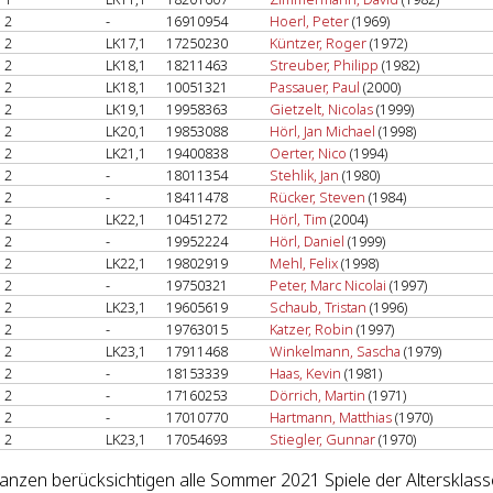
2
-
16910954
Hoerl, Peter
(1969)
2
LK17,1
17250230
Küntzer, Roger
(1972)
2
LK18,1
18211463
Streuber, Philipp
(1982)
2
LK18,1
10051321
Passauer, Paul
(2000)
2
LK19,1
19958363
Gietzelt, Nicolas
(1999)
2
LK20,1
19853088
Hörl, Jan Michael
(1998)
2
LK21,1
19400838
Oerter, Nico
(1994)
2
-
18011354
Stehlik, Jan
(1980)
2
-
18411478
Rücker, Steven
(1984)
2
LK22,1
10451272
Hörl, Tim
(2004)
2
-
19952224
Hörl, Daniel
(1999)
2
LK22,1
19802919
Mehl, Felix
(1998)
2
-
19750321
Peter, Marc Nicolai
(1997)
2
LK23,1
19605619
Schaub, Tristan
(1996)
2
-
19763015
Katzer, Robin
(1997)
2
LK23,1
17911468
Winkelmann, Sascha
(1979)
2
-
18153339
Haas, Kevin
(1981)
2
-
17160253
Dörrich, Martin
(1971)
2
-
17010770
Hartmann, Matthias
(1970)
2
LK23,1
17054693
Stiegler, Gunnar
(1970)
lanzen berücksichtigen alle Sommer 2021 Spiele der Altersklass