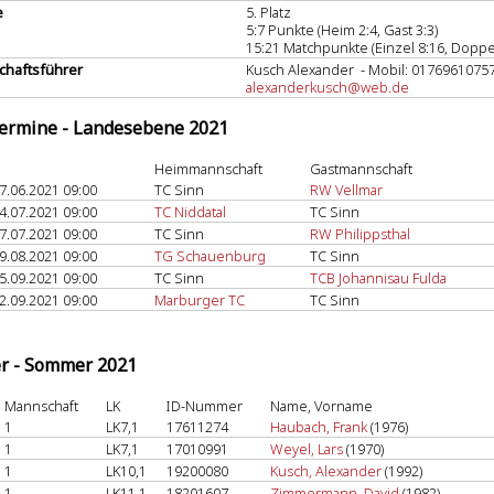
e
5. Platz
5:7 Punkte (Heim 2:4, Gast 3:3)
15:21 Matchpunkte (Einzel 8:16, Doppel
haftsführer
Kusch Alexander - Mobil: 0176961075
alexanderkusch@web.de
termine - Landesebene 2021
Heimmannschaft
Gastmannschaft
7.06.2021 09:00
TC Sinn
RW Vellmar
4.07.2021 09:00
TC Niddatal
TC Sinn
7.07.2021 09:00
TC Sinn
RW Philippsthal
9.08.2021 09:00
TG Schauenburg
TC Sinn
5.09.2021 09:00
TC Sinn
TCB Johannisau Fulda
2.09.2021 09:00
Marburger TC
TC Sinn
er - Sommer 2021
Mannschaft
LK
ID-Nummer
Name, Vorname
1
LK7,1
17611274
Haubach, Frank
(1976)
1
LK7,1
17010991
Weyel, Lars
(1970)
1
LK10,1
19200080
Kusch, Alexander
(1992)
1
LK11,1
18201607
Zimmermann, David
(1982)