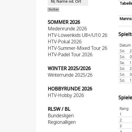
Tabell
Mannsc
SOMMER 2026
Medenrunde 2026
Spiel
HTV-Löwenkids U8+/U10 26
HTV-Pokal 2026
Datum
HTV-Summer-Mixed Tour 26
So.
2
HTV-Padel Tour 2026
So.
0
Sa.
1
WINTER 2025/2026
So.
2
Winterrunde 2025/26
So.
0
So.
1
HOBBYRUNDE 2026
HTV-Hobby 2026
Spiel
RLSW / BL
Rang
1
Bundesligen
2
Regionalligen
3
4