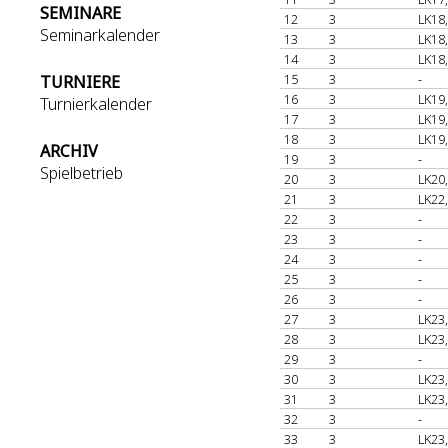
SEMINARE
12
3
LK18
Seminarkalender
13
3
LK18
14
3
LK18
15
3
-
TURNIERE
16
3
LK19
Turnierkalender
17
3
LK19
18
3
LK19
ARCHIV
19
3
-
Spielbetrieb
20
3
LK20
21
3
LK22
22
3
-
23
3
-
24
3
-
25
3
-
26
3
-
27
3
LK23
28
3
LK23
29
3
-
30
3
LK23
31
3
LK23
32
3
-
33
3
LK23