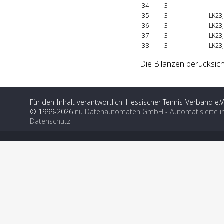
34
3
-
35
3
LK23
36
3
LK23
37
3
LK23
38
3
LK23
Die Bilanzen berücksich
Für den Inhalt verantwortlich: Hessischer Tennis-Verband e.V
© 1999-2026
nu Datenautomaten GmbH - Automatisierte i
Datenschutz