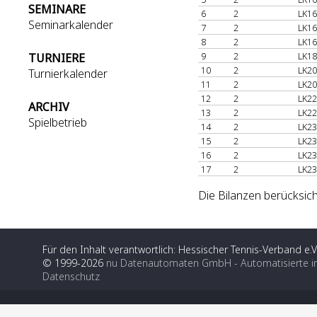
SEMINARE
6
2
LK16
Seminarkalender
7
2
LK16
8
2
LK16
9
2
LK18
TURNIERE
10
2
LK20
Turnierkalender
11
2
LK20
12
2
LK22
ARCHIV
13
2
LK22
Spielbetrieb
14
2
LK23
15
2
LK23
16
2
LK23
17
2
LK23
Die Bilanzen berücksich
Für den Inhalt verantwortlich: Hessischer Tennis-Verband e.V
© 1999-2026
nu Datenautomaten GmbH - Automatisierte i
Datenschutz