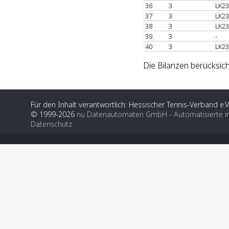
36
3
LK23
37
3
LK23
38
3
LK23
39
3
-
40
3
LK23
Die Bilanzen berücksich
Für den Inhalt verantwortlich: Hessischer Tennis-Verband e.V
© 1999-2026
nu Datenautomaten GmbH - Automatisierte i
Datenschutz