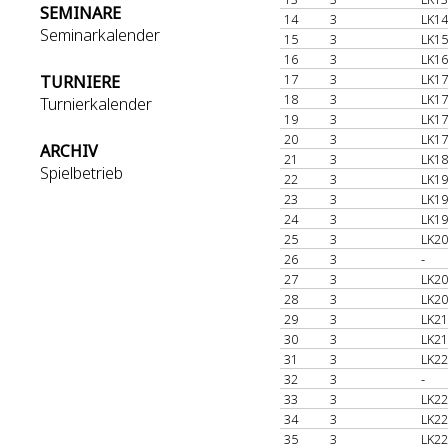
SEMINARE
14
3
LK14
Seminarkalender
15
3
LK15
16
3
LK16
17
3
LK17
TURNIERE
18
3
LK17
Turnierkalender
19
3
LK17
20
3
LK17
ARCHIV
21
3
LK18
Spielbetrieb
22
3
LK19
23
3
LK19
24
3
LK19
25
3
LK20
26
3
-
27
3
LK20
28
3
LK20
29
3
LK21
30
3
LK21
31
3
LK22
32
3
-
33
3
LK22
34
3
LK22
35
3
LK22