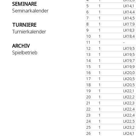
SEMINARE
5
1
LK14,1
Seminarkalender
6
1
LK14,4
7
1
LK14,5
8
1
LK17,9
TURNIERE
9
1
LK18,3
Turnierkalender
10
1
LK18,4
11
1
-
ARCHIV
12
1
LK19,5
Spielbetrieb
13
1
LK19,5
14
1
LK19,7
15
1
LK19,9
16
1
LK20,0
17
1
LK20,5
18
1
LK20,5
19
1
LK22,1
20
1
LK22,2
21
1
LK22,3
22
1
LK22,4
23
1
LK22,4
24
1
LK22,5
25
1
LK23,2
26
1
LK24,1