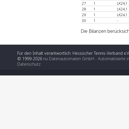
27
1
LK24,1
28
1
LK24,1
29
1
LK24,1
30
1
-
Die Bilanzen berücksich
Für den Inhalt verantwortlich: Hessischer Tennis-Verband e.V
© 1999-2026
nu Datenautomaten GmbH - Automatisierte i
Datenschutz