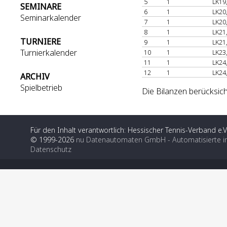
5
1
LK19
SEMINARE
6
1
LK20
Seminarkalender
7
1
LK20
8
1
LK21
TURNIERE
9
1
LK21
Turnierkalender
10
1
LK23
11
1
LK24
12
1
LK24
ARCHIV
Spielbetrieb
Die Bilanzen berücksic
Für den Inhalt verantwortlich: Hessischer Tennis-Verband e.V
© 1999-2026
nu Datenautomaten GmbH - Automatisierte i
Datenschutz