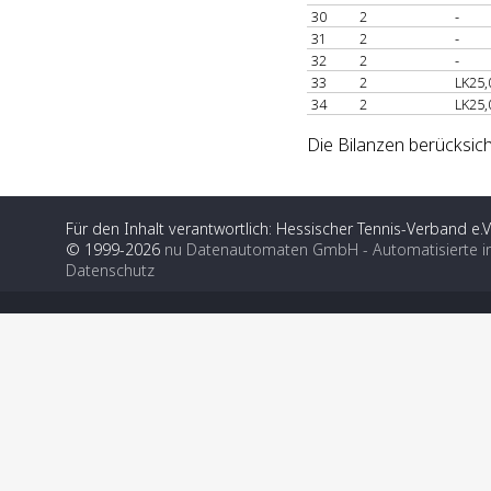
30
2
-
31
2
-
32
2
-
33
2
LK25,
34
2
LK25,
Die Bilanzen berücksic
Für den Inhalt verantwortlich: Hessischer Tennis-Verband e.V
© 1999-2026
nu Datenautomaten GmbH - Automatisierte i
Datenschutz