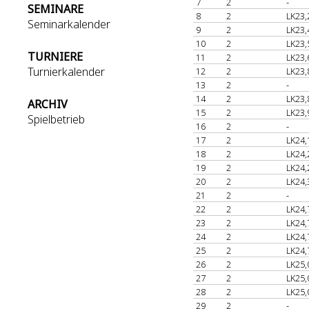
7
2
-
SEMINARE
8
2
LK23,
Seminarkalender
9
2
LK23,
10
2
LK23,
TURNIERE
11
2
LK23,
Turnierkalender
12
2
LK23,
13
2
-
14
2
LK23,
ARCHIV
15
2
LK23,
Spielbetrieb
16
2
-
17
2
LK24,
18
2
LK24,
19
2
LK24,
20
2
LK24,
21
2
-
22
2
LK24,
23
2
LK24,
24
2
LK24,
25
2
LK24,
26
2
LK25,
27
2
LK25,
28
2
LK25,
29
2
-