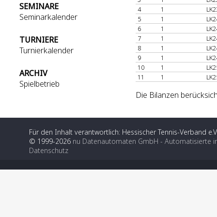
SEMINARE
4
1
LK2
Seminarkalender
5
1
LK2
6
1
LK2
7
1
LK2
TURNIERE
8
1
LK2
Turnierkalender
9
1
LK2
10
1
LK2
ARCHIV
11
1
LK2
Spielbetrieb
Die Bilanzen berücksich
Für den Inhalt verantwortlich: Hessischer Tennis-Verband e.V
© 1999-2026
nu Datenautomaten GmbH - Automatisierte i
Datenschutz