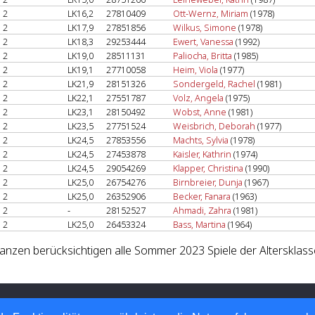
2
LK16,2
27810409
Ott-Wernz, Miriam
(1978)
2
LK17,9
27851856
Wilkus, Simone
(1978)
2
LK18,3
29253444
Ewert, Vanessa
(1992)
2
LK19,0
28511131
Paliocha, Britta
(1985)
2
LK19,1
27710058
Heim, Viola
(1977)
2
LK21,9
28151326
Sondergeld, Rachel
(1981)
2
LK22,1
27551787
Volz, Angela
(1975)
2
LK23,1
28150492
Wobst, Anne
(1981)
2
LK23,5
27751524
Weisbrich, Deborah
(1977)
2
LK24,5
27853556
Machts, Sylvia
(1978)
2
LK24,5
27453878
Kaisler, Kathrin
(1974)
2
LK24,5
29054269
Klapper, Christina
(1990)
2
LK25,0
26754276
Birnbreier, Dunja
(1967)
2
LK25,0
26352906
Becker, Fanara
(1963)
2
-
28152527
Ahmadi, Zahra
(1981)
2
LK25,0
26453324
Bass, Martina
(1964)
lanzen berücksichtigen alle Sommer 2023 Spiele der Altersklas
 Tennis-Verband e.V.