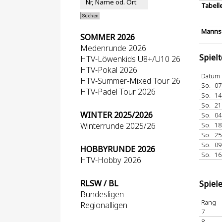
Tabell
Mannsc
SOMMER 2026
Medenrunde 2026
Spiel
HTV-Löwenkids U8+/U10 26
HTV-Pokal 2026
Datum
HTV-Summer-Mixed Tour 26
So.
07
HTV-Padel Tour 2026
So.
14
So.
21
WINTER 2025/2026
So.
04
Winterrunde 2025/26
So.
18
So.
25
So.
09
HOBBYRUNDE 2026
So.
16
HTV-Hobby 2026
RLSW / BL
Spiel
Bundesligen
Rang
Regionalligen
7
8