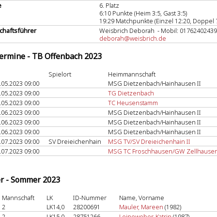
e
6. Platz
6:10 Punkte (Heim 3:5, Gast 3:5)
19:29 Matchpunkte (Einzel 12:20, Doppel 7
haftsführer
Weisbrich Deborah - Mobil: 0176240243
deborah@weisbrich.de
termine - TB Offenbach 2023
Spielort
Heimmannschaft
.05.2023 09:00
MSG Dietzenbach/Hainhausen II
.05.2023 09:00
TG Dietzenbach
.05.2023 09:00
TC Heusenstamm
.06.2023 09:00
MSG Dietzenbach/Hainhausen II
.06.2023 09:00
MSG Dietzenbach/Hainhausen II
.06.2023 09:00
MSG Dietzenbach/Hainhausen II
.07.2023 09:00
SV Dreieichenhain
MSG TV/SV Dreieichenhain II
.07.2023 09:00
MSG TC Froschhausen/GW Zellhause
er - Sommer 2023
Mannschaft
LK
ID-Nummer
Name, Vorname
2
LK14,0
28200691
Mauler, Mareen
(1982)
2
LK15,0
28751266
Leineweber, Katrin
(1987)