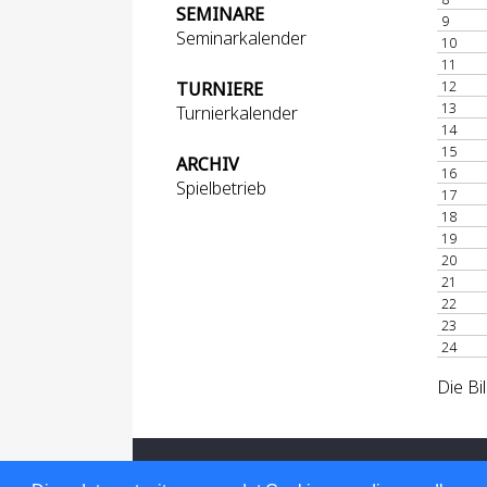
SEMINARE
9
Seminarkalender
10
11
12
TURNIERE
13
Turnierkalender
14
15
ARCHIV
16
Spielbetrieb
17
18
19
20
21
22
23
24
Die Bi
Für den Inhalt verantwortlich: Hessischer