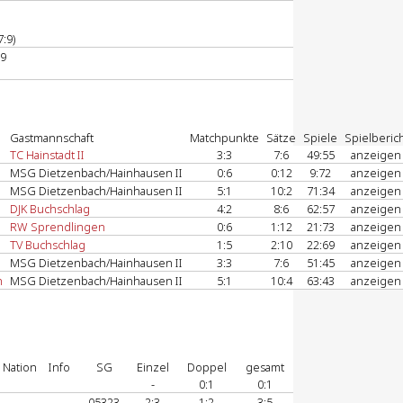
:9)
99
Gastmannschaft
Matchpunkte
Sätze
Spiele
Spielberic
TC Hainstadt II
3:3
7:6
49:55
anzeige
MSG Dietzenbach/Hainhausen II
0:6
0:12
9:72
anzeige
MSG Dietzenbach/Hainhausen II
5:1
10:2
71:34
anzeige
DJK Buchschlag
4:2
8:6
62:57
anzeige
RW Sprendlingen
0:6
1:12
21:73
anzeige
TV Buchschlag
1:5
2:10
22:69
anzeige
MSG Dietzenbach/Hainhausen II
3:3
7:6
51:45
anzeige
n
MSG Dietzenbach/Hainhausen II
5:1
10:4
63:43
anzeige
Nation
Info
SG
Einzel
Doppel
gesamt
-
0:1
0:1
05323
2:3
1:2
3:5