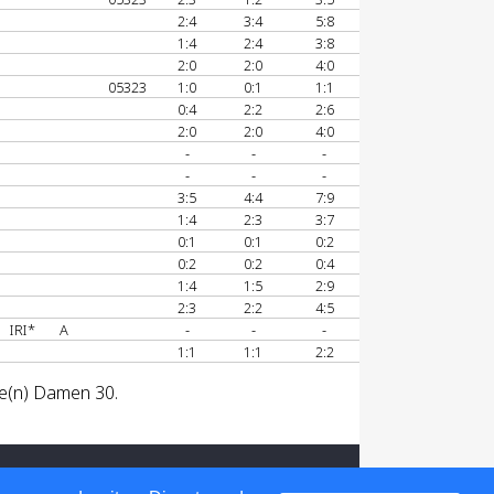
2:4
3:4
5:8
1:4
2:4
3:8
2:0
2:0
4:0
05323
1:0
0:1
1:1
0:4
2:2
2:6
2:0
2:0
4:0
-
-
-
-
-
-
3:5
4:4
7:9
1:4
2:3
3:7
0:1
0:1
0:2
0:2
0:2
0:4
1:4
1:5
2:9
2:3
2:2
4:5
IRI*
A
-
-
-
1:1
1:1
2:2
se(n) Damen 30.