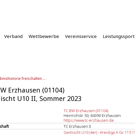
Verband
Wettbewerbe
Vereinsservice
Leistungssport
bnishistorie freischalten ...
W Erzhausen (01104)
scht U10 II, Sommer 2023
TC BW Erzhausen (01104)
Heinrichstr. 50, 64390 Erzhausen
https://www.tc-erzhausen.de
chaft
TC Erzhausen II
Gemischt U10 (4er) - Kreisliga A Gr. 115 1