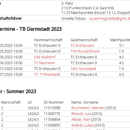
e
5. Platz
2:10 Punkte (Heim 2:4, Gast 0:6)
11:25 Matchpunkte (Einzel 12:12, Doppel 
haftsführer
Gnielka Tobias -
susannegnielka@gmx.
termine - TB Darmstadt 2023
Heimmannschaft
Gastmannschaft
Matchpunk
05.2023 16:00
TC Erzhausen II
TC Erzhausen
5:1
05.2023 16:00
TC Erzhausen II
TVH Rüsselsheim
1:5
06.2023 16:00
GW Walldorf
TC Erzhausen II
4:2
06.2023 16:00
TC Nauheim
TC Erzhausen II
4:2
07.2023 16:00
TC Erzhausen II
SKG Stockstadt
1:5
07.2023 16:00
TC 77 Riedstadt
TC Erzhausen II
0:0
er - Sommer 2023
Mannschaft
LK
ID-Nummer
Name, Vorname
2
LK24,0
11310388
Buchmann, Valentin
(2013)
2
LK24,0
11306773
Bloeck, Luis
(2013)
2
LK24,0
11306804
Alkadi, Alan
(2013)
2
LK24,0
11306805
Weber, Lukas
(2013)