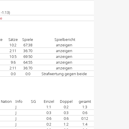
-1:13)
de
te
Sätze
Spiele
Spielbericht
10:2
67:38
anzeigen
2:11
36:70
anzeigen
10:5
69:50
anzeigen
9:6
64:55
anzeigen
2:11
36:70
anzeigen
0:0
0:0
Strafwertung gegen beide
Nation
Info
SG
Einzel
Doppel
gesamt
J
1:1
0:2
1:3
J
0:3
0:3
0:6
J
0:6
0:6
0:12
J
0:2
1:2
1:4