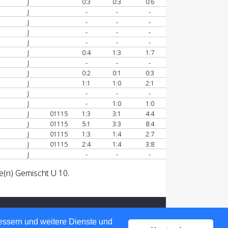
J
0:3
0:3
0:6
J
-
-
-
J
-
-
-
J
-
-
-
J
-
-
-
J
0:4
1:3
1:7
J
-
-
-
J
0:2
0:1
0:3
J
1:1
1:0
2:1
J
-
-
-
J
-
1:0
1:0
J
01115
1:3
3:1
4:4
J
01115
5:1
3:3
8:4
J
01115
1:3
1:4
2:7
J
01115
2:4
1:4
3:8
J
-
-
-
e(n) Gemischt U 10.
bessern und weitere Dienste und