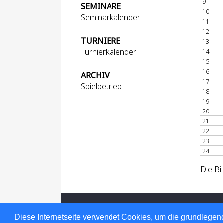
9
SEMINARE
10
Seminarkalender
11
12
TURNIERE
13
Turnierkalender
14
15
16
ARCHIV
17
Spielbetrieb
18
19
20
21
22
23
24
Die Bi
Für den Inhalt verantwortlich: Hessischer
© 1999-2026
nu Datenautomaten GmbH -
Diese Internetseite verwendet Cookies, um die grundlegend