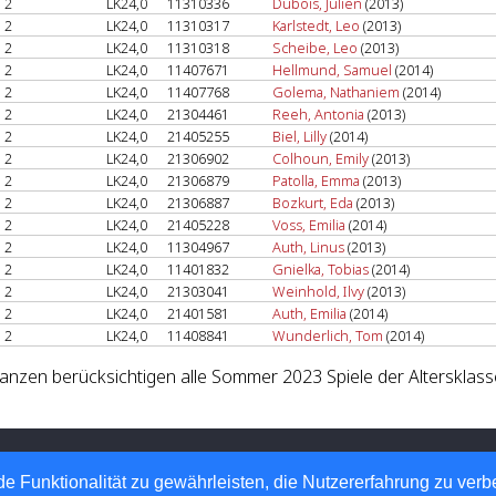
2
LK24,0
11310336
Dubois, Julien
(2013)
2
LK24,0
11310317
Karlstedt, Leo
(2013)
2
LK24,0
11310318
Scheibe, Leo
(2013)
2
LK24,0
11407671
Hellmund, Samuel
(2014)
2
LK24,0
11407768
Golema, Nathaniem
(2014)
2
LK24,0
21304461
Reeh, Antonia
(2013)
2
LK24,0
21405255
Biel, Lilly
(2014)
2
LK24,0
21306902
Colhoun, Emily
(2013)
2
LK24,0
21306879
Patolla, Emma
(2013)
2
LK24,0
21306887
Bozkurt, Eda
(2013)
2
LK24,0
21405228
Voss, Emilia
(2014)
2
LK24,0
11304967
Auth, Linus
(2013)
2
LK24,0
11401832
Gnielka, Tobias
(2014)
2
LK24,0
21303041
Weinhold, Ilvy
(2013)
2
LK24,0
21401581
Auth, Emilia
(2014)
2
LK24,0
11408841
Wunderlich, Tom
(2014)
lanzen berücksichtigen alle Sommer 2023 Spiele der Altersklass
 Tennis-Verband e.V.
 Automatisierte internetgestützte Netzwerklösungen
e Funktionalität zu gewährleisten, die Nutzererfahrung zu ver