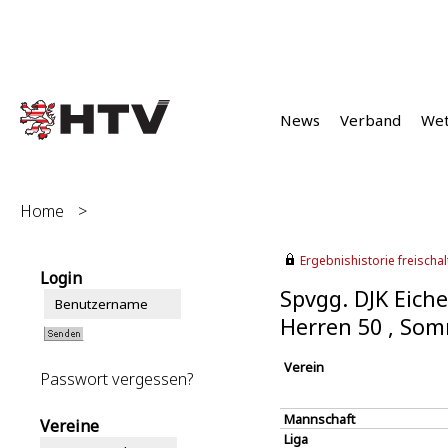
News
Verband
We
Home
>
Ergebnishistorie freischalt
Login
Spvgg. DJK Eich
Herren 50 , So
Verein
Passwort vergessen?
Mannschaft
Vereine
Liga