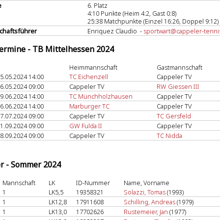
e
6. Platz
4:10 Punkte (Heim 4:2, Gast 0:8)
25:38 Matchpunkte (Einzel 16:26, Doppel 9:12)
haftsführer
Enriquez Claudio -
sportwart@cappeler-tenni
termine - TB Mittelhessen 2024
Heimmannschaft
Gastmannschaft
5.05.2024 14:00
TC Eichenzell
Cappeler TV
6.05.2024 09:00
Cappeler TV
RW Giessen III
9.06.2024 14:00
TC Münchholzhausen
Cappeler TV
6.06.2024 14:00
Marburger TC
Cappeler TV
7.07.2024 09:00
Cappeler TV
TC Gersfeld
1.09.2024 09:00
GW Fulda II
Cappeler TV
8.09.2024 09:00
Cappeler TV
TC Nidda
er - Sommer 2024
Mannschaft
LK
ID-Nummer
Name, Vorname
1
LK5,5
19358321
Solazzi, Tomas
(1993)
1
LK12,8
17911608
Schilling, Andreas
(1979)
1
LK13,0
17702626
Rustemeier, Jan
(1977)