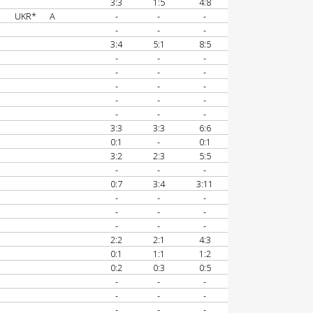
3:3
1:5
4:8
UKR*
A
-
-
-
-
-
-
3:4
5:1
8:5
-
-
-
-
-
-
-
-
-
-
-
-
-
-
-
3:3
3:3
6:6
0:1
-
0:1
3:2
2:3
5:5
-
-
-
0:7
3:4
3:11
-
-
-
-
-
-
-
-
-
2:2
2:1
4:3
0:1
1:1
1:2
0:2
0:3
0:5
-
-
-
-
-
-
-
-
-