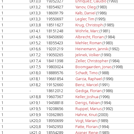
1
LK13,0
19352327
Enriquez, Claudio
(1993)
1
LK13,2
18354927
Yanov, Oleg
(1983)
1
LK13,3
18609179
Kalb, Daniel
(1986)
1
LK13,3
19550697
Legler, Tim
(1995)
1
LK13,8
18511627
Krug, Christoph
(1985)
1
LK14,1
18151248
Wöhrle, Marc
(1981)
1
LK14,6
18450690
Albrecht, Florian
(1984)
1
LK15,2
18355423
Mehler, Roman
(1983)
1
LK16,6
19201219
Heinemann, Jannik
(1992)
1
LK17,2
19050265
Jelinek, Volker
(1990)
1
LK17,4
18411398
Zeller, Christopher
(1984)
1
LK17,5
19803024
Boomgaarden, Jonas
(1998)
1
LK18,0
18889576
Schadt, Timo
(1988)
1
LK18,1
19661854
Garcia, Raphael
(1996)
1
LK18,2
19152660
Benz, Marcel
(1991)
1
-
18612012
Gediga, Florian
(1986)
1
LK18,8
19607367
Keller, Joshua
(1996)
1
LK19,1
19458818
Derigs, Fabian
(1994)
1
LK19,5
19208656
Ruppel, Marius
(1992)
1
LK19,9
10362865
Hahne, Knut
(2003)
1
LK20,0
18950699
Vogt, Marian
(1989)
1
LK20,8
19452953
Patte, Florian
(1994)
1
LK21,0
18554289
Aigner, Rene
(1985)