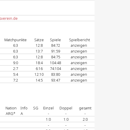
sverein.de
Matchpunkte
Sätze
Spiele
Spielbericht
6:3
12:8
84:72
anzeigen
6:3
13:7
91:59
anzeigen
6:3
12:8
84:75
anzeigen
9:0
18:4
104:48
anzeigen
2:7
6:16
74:104
anzeigen
5:4
12:10
83:80
anzeigen
7:2
14:5
93:47
anzeigen
Nation
Info
SG
Einzel
Doppel
gesamt
ARG*
A
-
-
-
1:0
1:0
2:0
-
-
-