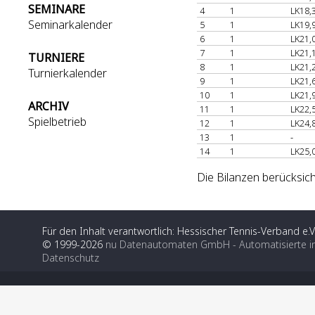
SEMINARE
4
1
LK18,
Seminarkalender
5
1
LK19,
6
1
LK21,
7
1
LK21,
TURNIERE
8
1
LK21,
Turnierkalender
9
1
LK21,
10
1
LK21,
ARCHIV
11
1
LK22,
Spielbetrieb
12
1
LK24,
13
1
-
14
1
LK25,
Die Bilanzen berücksic
Für den Inhalt verantwortlich: Hessischer Tennis-Verband e.V
© 1999-2026
nu Datenautomaten GmbH - Automatisierte i
Datenschutz