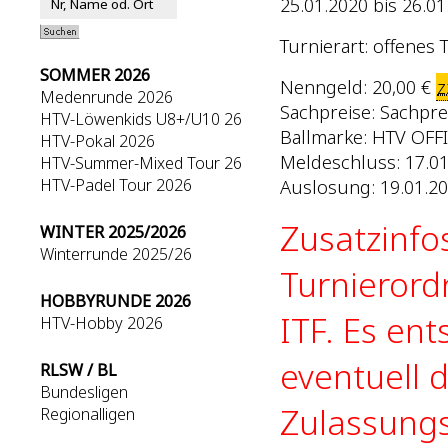
25.01.2020 bis 26.01
Turnierart: offenes 
SOMMER 2026
Nenngeld: 20,00 €
z
Medenrunde 2026
Sachpreise: Sachpre
HTV-Löwenkids U8+/U10 26
Ballmarke: HTV OFF
HTV-Pokal 2026
Meldeschluss: 17.01
HTV-Summer-Mixed Tour 26
HTV-Padel Tour 2026
Auslosung: 19.01.20
Zusatzinfo
WINTER 2025/2026
Winterrunde 2025/26
Turnierord
HOBBYRUNDE 2026
ITF. Es en
HTV-Hobby 2026
eventuell d
RLSW / BL
Bundesligen
Zulassungs
Regionalligen