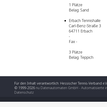
1 Plätze
Belag: Sand
Erbach Tennishalle
Carl-Benz-Straße 3
64711 Erbach
-
Fax -
3 Plätze
Belag: Teppich
Für den Inhalt verantwortlich: Hessischer Tennis-Verband e.V
© 1999-2026
nu Datenautomaten GmbH - Automatisierte i
Datenschutz