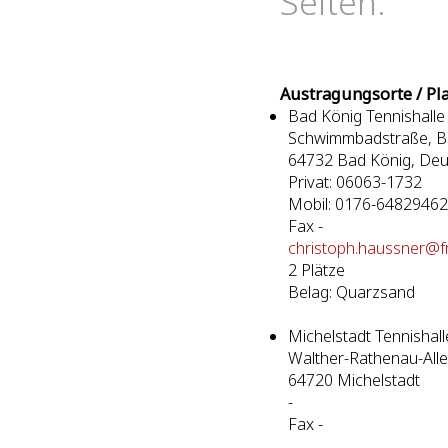
Seiten.
Austragungsorte / Pl
Bad König Tennishalle
Schwimmbadstraße, Ba
64732 Bad König, Deu
Privat: 06063-1732
Mobil: 0176-64829462
Fax -
christoph.haussner@f
2 Plätze
Belag: Quarzsand
Michelstadt Tennishall
Walther-Rathenau-All
64720 Michelstadt
-
Fax -