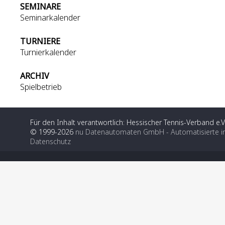
SEMINARE
Seminarkalender
TURNIERE
Turnierkalender
ARCHIV
Spielbetrieb
Für den Inhalt verantwortlich: Hessischer Tennis-Verband e.V
© 1999-2026
nu Datenautomaten GmbH - Automatisierte i
Datenschutz