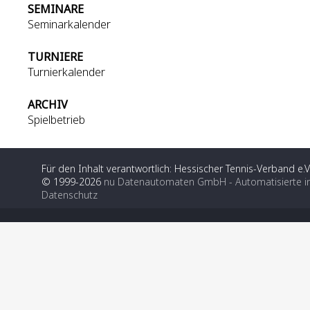
SEMINARE
Seminarkalender
TURNIERE
Turnierkalender
ARCHIV
Spielbetrieb
Für den Inhalt verantwortlich: Hessischer Tennis-Verband e.V
© 1999-2026
nu Datenautomaten GmbH - Automatisierte i
Datenschutz