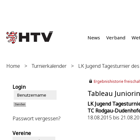
News
Verband
We
Home
>
Turnierkalender
>
LK Jugend Tagesturnier d
Ergebnishistorie freischalt
Login
Tableau Juniori
LK Jugend Tagesturni
TC Rodgau-Dudenhof
18.08.2015 bis 21.08.2
Passwort vergessen?
Vereine