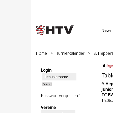
News
Home
>
Turnierkalender
>
9. Heppen
Erge
Login
Tabl
9. He
Junio
TC B
Passwort vergessen?
15.08.
Vereine