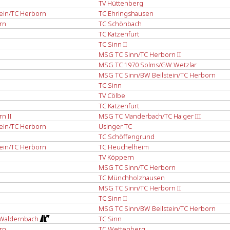
TV Hüttenberg
ein/TC Herborn
TC Ehringshausen
rn
TC Schönbach
TC Katzenfurt
TC Sinn II
MSG TC Sinn/TC Herborn II
MSG TC 1970 Solms/GW Wetzlar
MSG TC Sinn/BW Beilstein/TC Herborn
TC Sinn
TV Cölbe
TC Katzenfurt
n II
MSG TC Manderbach/TC Haiger III
ein/TC Herborn
Usinger TC
TC Schöffengrund
ein/TC Herborn
TC Heuchelheim
TV Köppern
MSG TC Sinn/TC Herborn
TC Münchholzhausen
MSG TC Sinn/TC Herborn II
TC Sinn II
MSG TC Sinn/BW Beilstein/TC Herborn
Waldernbach
TC Sinn
rn
TC Wettenberg