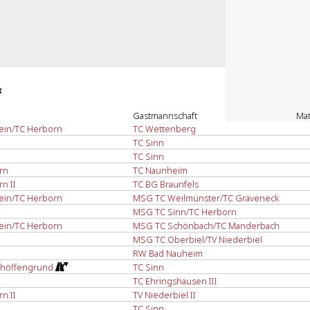
«
Gastmannschaft
Ma
ein/TC Herborn
TC Wettenberg
TC Sinn
TC Sinn
rn
TC Naunheim
n II
TC BG Braunfels
ein/TC Herborn
MSG TC Weilmünster/TC Gräveneck
MSG TC Sinn/TC Herborn
ein/TC Herborn
MSG TC Schönbach/TC Manderbach
MSG TC Oberbiel/TV Niederbiel
RW Bad Nauheim
chöffengrund
TC Sinn
TC Ehringshausen III
n II
TV Niederbiel II
TC Sinn