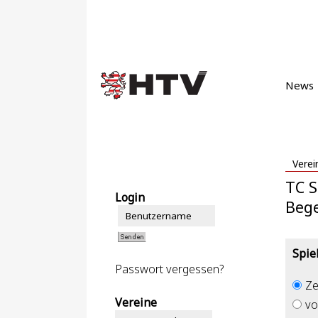
News
Verei
TC S
Login
Beg
Spie
Passwort vergessen?
Ze
Vereine
vo