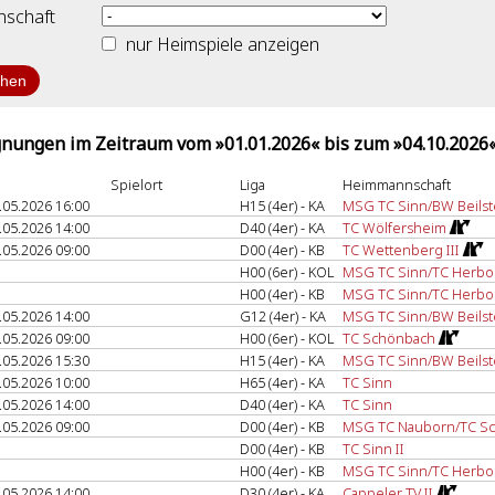
schaft
nur Heimspiele anzeigen
nungen im Zeitraum vom »01.01.2026« bis zum »04.10.2026
Spielort
Liga
Heimmannschaft
.05.2026 16:00
H15 (4er) - KA
MSG TC Sinn/BW Beilst
.05.2026 14:00
D40 (4er) - KA
TC Wölfersheim
.05.2026 09:00
D00 (4er) - KB
TC Wettenberg III
H00 (6er) - KOL
MSG TC Sinn/TC Herbo
H00 (4er) - KB
MSG TC Sinn/TC Herbor
.05.2026 14:00
G12 (4er) - KA
MSG TC Sinn/BW Beilst
.05.2026 09:00
H00 (6er) - KOL
TC Schönbach
.05.2026 15:30
H15 (4er) - KA
MSG TC Sinn/BW Beilst
.05.2026 10:00
H65 (4er) - KA
TC Sinn
.05.2026 14:00
D40 (4er) - KA
TC Sinn
.05.2026 09:00
D00 (4er) - KB
MSG TC Nauborn/TC S
D00 (4er) - KB
TC Sinn II
H00 (4er) - KB
MSG TC Sinn/TC Herbor
.05.2026 14:00
D30 (4er) - KA
Cappeler TV II