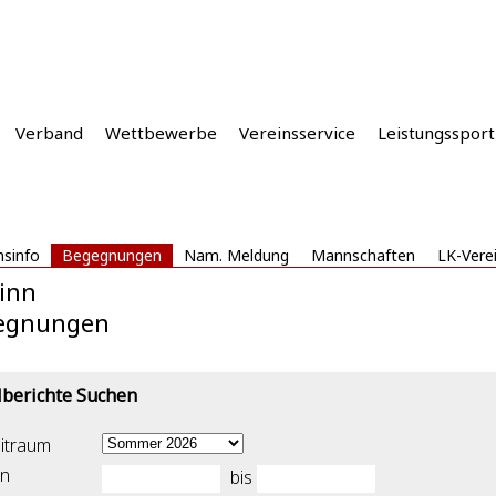
Verband
Wettbewerbe
Vereinsservice
Leistungssport
nsinfo
Begegnungen
Nam. Meldung
Mannschaften
LK-Vere
inn
egnungen
lberichte Suchen
itraum
n
bis