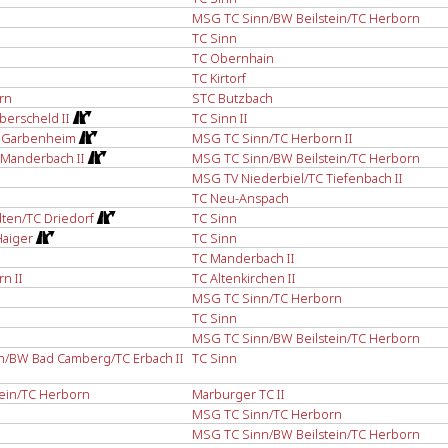
MSG TC Sinn/BW Beilstein/TC Herborn
TC Sinn
TC Obernhain
TC Kirtorf
rn
STC Butzbach
berscheld II
TC Sinn II
C Garbenheim
MSG TC Sinn/TC Herborn II
Manderbach II
MSG TC Sinn/BW Beilstein/TC Herborn
MSG TV Niederbiel/TC Tiefenbach II
TC Neu-Anspach
ten/TC Driedorf
TC Sinn
Haiger
TC Sinn
TC Manderbach II
n II
TC Altenkirchen II
MSG TC Sinn/TC Herborn
TC Sinn
MSG TC Sinn/BW Beilstein/TC Herborn
h/BW Bad Camberg/TC Erbach II
TC Sinn
ein/TC Herborn
Marburger TC II
MSG TC Sinn/TC Herborn
MSG TC Sinn/BW Beilstein/TC Herborn