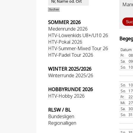
Mann
SOMMER 2026
Medenrunde 2026
HTV-Löwenkids U8+/U10 26
Begeg
HTV-Pokal 2026
HTV-Summer-Mixed Tour 26
Datum
HTV-Padel Tour 2026
Fr.
08
Sa.
09
So.
10
WINTER 2025/2026
Winterrunde 2025/26
So.
10
HOBBYRUNDE 2026
So.
17
HTV-Hobby 2026
Fr.
22
Mi.
27
Sa.
30
RLSW / BL
So.
31
Bundesligen
Regionalligen
So.
31