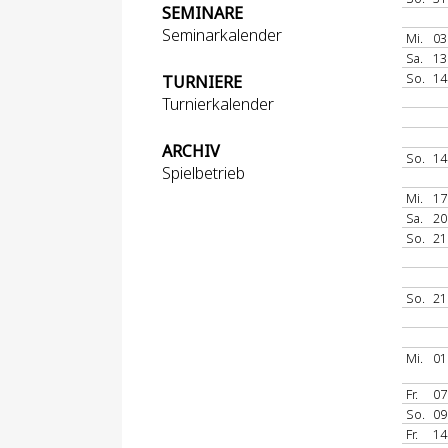
SEMINARE
Seminarkalender
Mi.
03
Sa.
13
So.
14
TURNIERE
Turnierkalender
ARCHIV
So.
14
Spielbetrieb
Mi.
17
Sa.
20
So.
21
So.
21
Mi.
01
Fr.
07
So.
09
Fr.
14