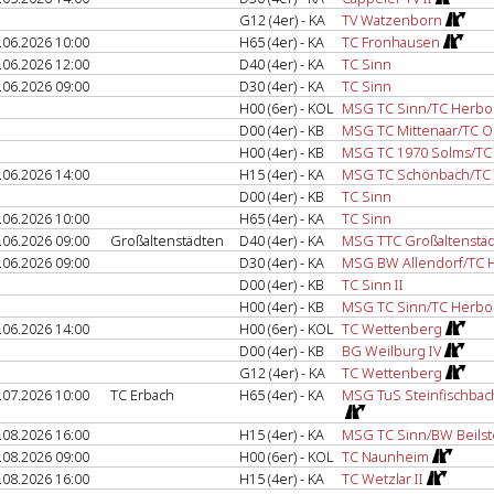
G12 (4er) - KA
TV Watzenborn
.06.2026 10:00
H65 (4er) - KA
TC Fronhausen
.06.2026 12:00
D40 (4er) - KA
TC Sinn
.06.2026 09:00
D30 (4er) - KA
TC Sinn
H00 (6er) - KOL
MSG TC Sinn/TC Herbo
D00 (4er) - KB
MSG TC Mittenaar/TC O
H00 (4er) - KB
MSG TC 1970 Solms/T
.06.2026 14:00
H15 (4er) - KA
MSG TC Schönbach/TC 
D00 (4er) - KB
TC Sinn
.06.2026 10:00
H65 (4er) - KA
TC Sinn
.06.2026 09:00
Großaltenstädten
D40 (4er) - KA
MSG TTC Großaltenstäd
.06.2026 09:00
D30 (4er) - KA
MSG BW Allendorf/TC 
D00 (4er) - KB
TC Sinn II
H00 (4er) - KB
MSG TC Sinn/TC Herbor
.06.2026 14:00
H00 (6er) - KOL
TC Wettenberg
D00 (4er) - KB
BG Weilburg IV
G12 (4er) - KA
TC Wettenberg
.07.2026 10:00
TC Erbach
H65 (4er) - KA
MSG TuS Steinfischbac
.08.2026 16:00
H15 (4er) - KA
MSG TC Sinn/BW Beilst
.08.2026 09:00
H00 (6er) - KOL
TC Naunheim
.08.2026 16:00
H15 (4er) - KA
TC Wetzlar II