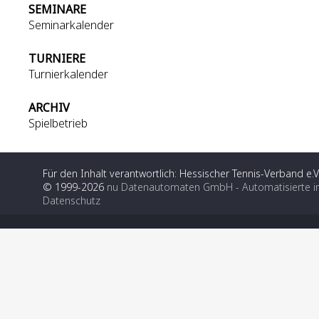
SEMINARE
Seminarkalender
TURNIERE
Turnierkalender
ARCHIV
Spielbetrieb
Für den Inhalt verantwortlich: Hessischer Tennis-Verband e.V
© 1999-2026
nu Datenautomaten GmbH - Automatisierte i
Datenschutz