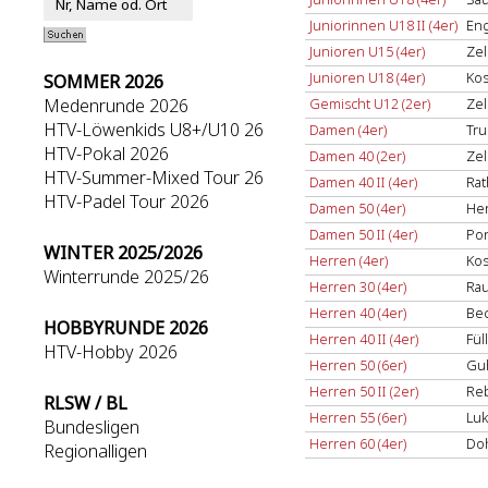
Juniorinnen U18 II (4er)
Eng
Junioren U15 (4er)
Zel
Junioren U18 (4er)
Kos
SOMMER 2026
Medenrunde 2026
Gemischt U12 (2er)
Zel
HTV-Löwenkids U8+/U10 26
Damen (4er)
Tru
HTV-Pokal 2026
Damen 40 (2er)
Zel
HTV-Summer-Mixed Tour 26
Damen 40 II (4er)
Rat
HTV-Padel Tour 2026
Damen 50 (4er)
He
Damen 50 II (4er)
Pon
WINTER 2025/2026
Herren (4er)
Kos
Winterrunde 2025/26
Herren 30 (4er)
Rau
Herren 40 (4er)
Bec
HOBBYRUNDE 2026
Herren 40 II (4er)
Fül
HTV-Hobby 2026
Herren 50 (6er)
Guh
Herren 50 II (2er)
Reb
RLSW / BL
Herren 55 (6er)
Luk
Bundesligen
Herren 60 (4er)
Doh
Regionalligen