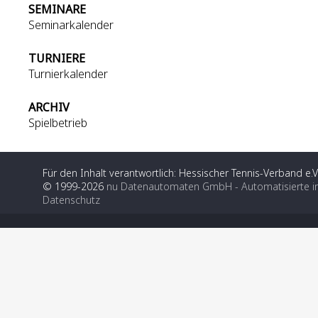
SEMINARE
Seminarkalender
TURNIERE
Turnierkalender
ARCHIV
Spielbetrieb
Für den Inhalt verantwortlich: Hessischer Tennis-Verband e.V
© 1999-2026
nu Datenautomaten GmbH - Automatisierte i
Datenschutz