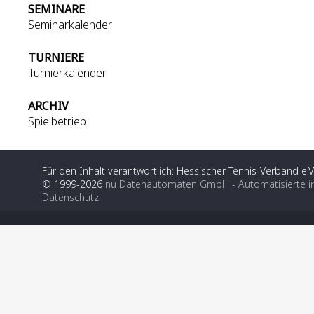
SEMINARE
Seminarkalender
TURNIERE
Turnierkalender
ARCHIV
Spielbetrieb
Für den Inhalt verantwortlich: Hessischer Tennis-Verband e.V
© 1999-2026
nu Datenautomaten GmbH - Automatisierte i
Datenschutz